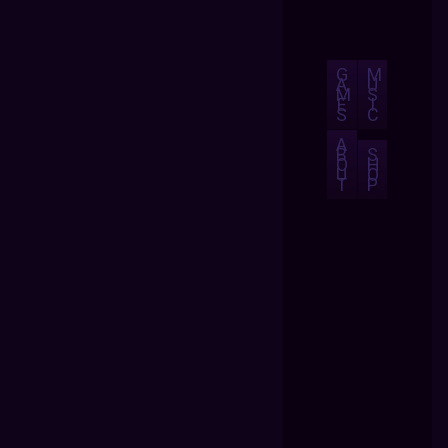
G
M
A
U
M
S
E
I
S
C
A
B
S
O
H
U
O
T
P