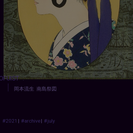
OFUIST
:
岡本流生 南島祭図
#2021
|
#archive
|
#july